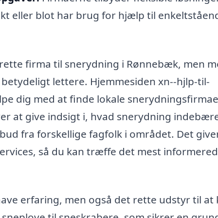
t eller blot har brug for hjælp til enkeltståen
 rette firma til snerydning i Rønnebæk, men 
betydeligt lettere. Hjemmesiden xn--hjlp-til-
lpe dig med at finde lokale snerydningsfirmae
at give indsigt i, hvad snerydning indebære
bud fra forskellige fagfolk i området. Det give
ervices, så du kan træffe det mest informere
ve erfaring, men også det rette udstyr til at 
a sneplove til sneskrabere, som sikrer en grun