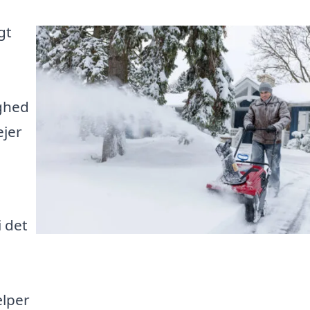
gt
yghed
jer
i det
ælper