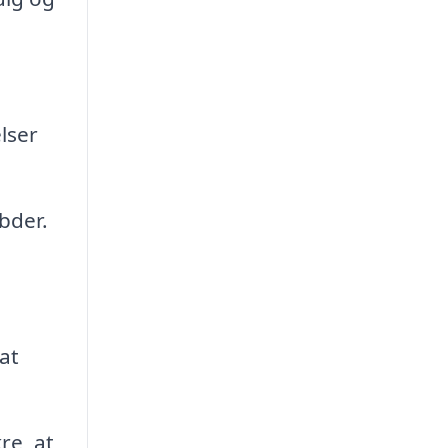
lser
bder.
at
re, at