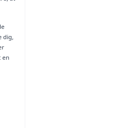
de
e dig,
er
t en