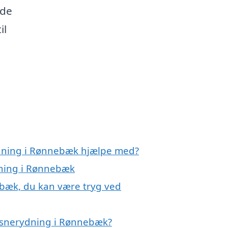
ede
il
ydning i Rønnebæk hjælpe med?
dning i Rønnebæk
ebæk, du kan være tryg ved
 snerydning i Rønnebæk?