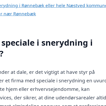
snerydning i Rønnebæk eller hele Næstved kommun
byer nær Rønnebæk
speciale i snerydning i
?
r at dale, er det vigtigt at have styr på
 et firma med speciale i snerydning en uvurd
ate hjem eller erhvervsejendomme, kan
ces, der sikrer, at dine udendørsarealer altid
e mest almindelige opgaver, som et professione