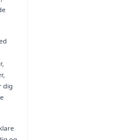
de
med
r,
r,
r dig
de
klare
dig og