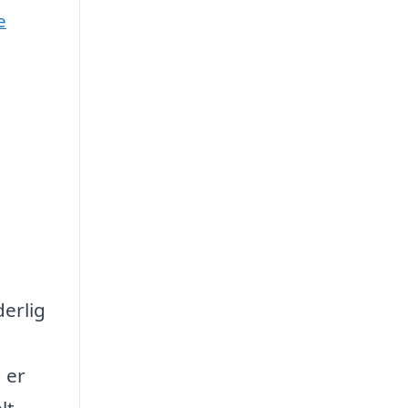
e
erlig
 er
lt