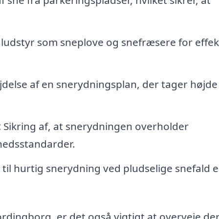
 sne fra parkeringspladser, hvilket sikrer, at
ludstyr som sneplove og snefræsere for effek
delse af en snerydningsplan, der tager højde
:
Sikring af, at snerydningen overholder
edsstandarder.
il hurtig snerydning ved pludselige snefald e
ordingborg, er det også vigtigt at overveje de