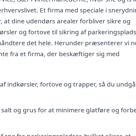
rhvervslivet. Et firma med speciale i snerydn
r, at dine udendørs arealer forbliver sikre og
kørsler og fortove til sikring af parkeringsplad
e håndtere det hele. Herunder præsenterer vi n
nte fra et firma, der beskæftiger sig med
af indkørsler, fortove og trapper, så du undgå
salt og grus for at minimere glatføre og forb