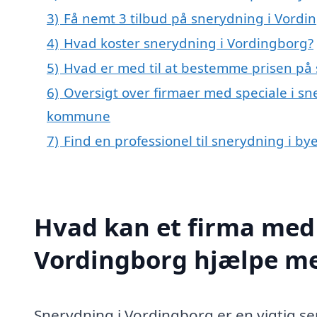
3)
Få nemt 3 tilbud på snerydning i Vordi
4)
Hvad koster snerydning i Vordingborg?
5)
Hvad er med til at bestemme prisen på
6)
Oversigt over firmaer med speciale i sn
kommune
7)
Find en professionel til snerydning i b
Hvad kan et firma med 
Vordingborg hjælpe m
Snerydning i Vordingborg er en vigtig se