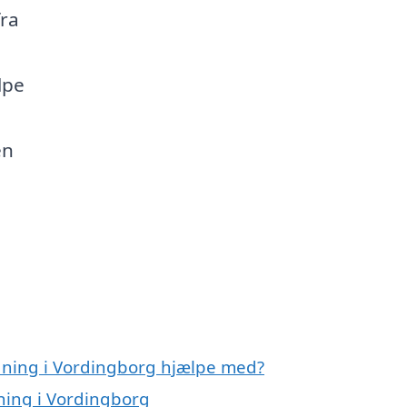
fra
lpe
en
dning i Vordingborg hjælpe med?
ning i Vordingborg