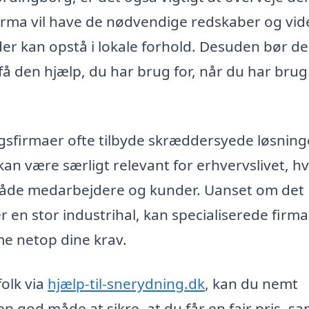
irma vil have de nødvendige redskaber og vide
der kan opstå i lokale forhold. Desuden bør de
 få den hjælp, du har brug for, når du har brug
sfirmaer ofte tilbyde skræddersyede løsning
 kan være særligt relevant for erhvervslivet, h
både medarbejdere og kunder. Uanset om det
 en stor industrihal, kan specialiserede firm
me netop dine krav.
folk via
hjælp-til-snerydning.dk
, kan du nemt
n god måde at sikre, at du får en fair pris, sa