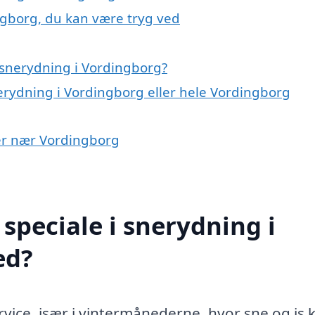
ngborg, du kan være tryg ved
 snerydning i Vordingborg?
erydning i Vordingborg eller hele Vordingborg
yer nær Vordingborg
speciale i snerydning i
ed?
rvice, især i vintermånederne, hvor sne og is 