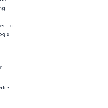
ing
ser og
ogle
r
edre