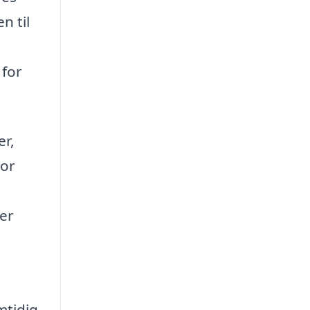
n til
 for
er,
vor
aer
mtidig