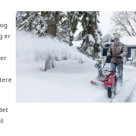
 og
g er
ker
dtere
det
il