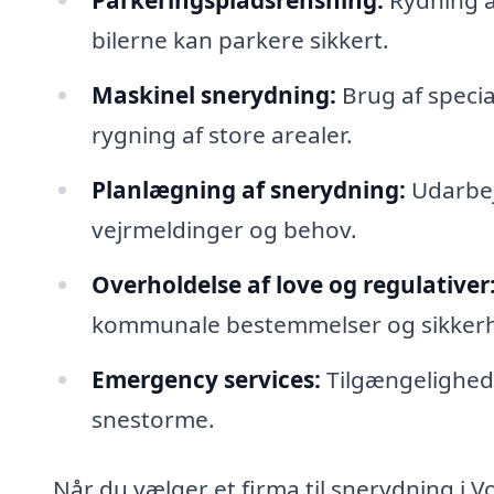
Parkeringspladsrensning:
Rydning af
bilerne kan parkere sikkert.
Maskinel snerydning:
Brug af specia
rygning af store arealer.
Planlægning af snerydning:
Udarbej
vejrmeldinger og behov.
Overholdelse af love og regulativer
kommunale bestemmelser og sikkerh
Emergency services:
Tilgængelighed t
snestorme.
Når du vælger et firma til snerydning i V