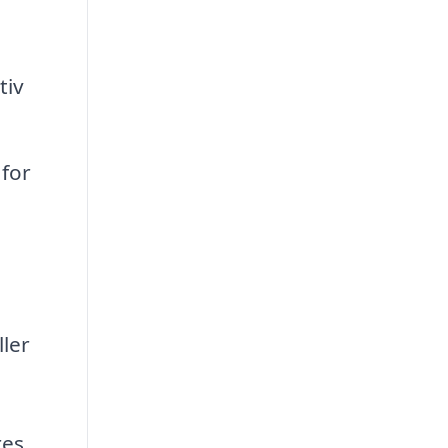
tiv
 for
ller
res