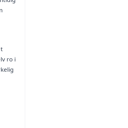
m
at
v ro i
kelig