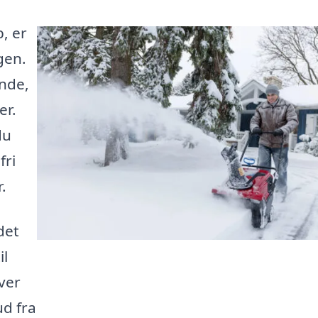
, er
gen.
nde,
er.
du
fri
.
det
il
ver
ud fra