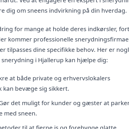
re dig om sneens indvirkning på din hverdag.
ring for mange at holde deres indkørsler, for
 Her kommer professionelle snerydningsfirmaer
r tilpasses dine specifikke behov. Her er nogl
 snerydning i Hjallerup kan hjælpe dig:
kre at både private og erhvervslokalers
k kan bevæge sig sikkert.
Gør det muligt for kunder og gæster at parke
pe med sneen.
oder til at fjerne is og forebygge glatte