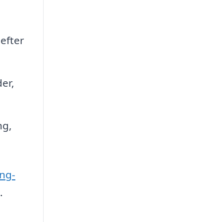
efter
er,
ng,
ing-
.