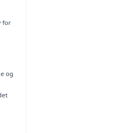
 for
ne og
det