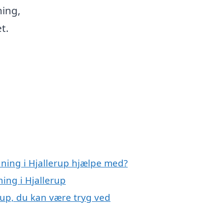
ning,
t.
dning i Hjallerup hjælpe med?
ing i Hjallerup
rup, du kan være tryg ved