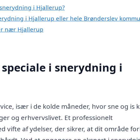
snerydning i Hjallerup?
nerydning i Hjallerup eller hele Brønderslev komm
er nær Hjallerup
speciale i snerydning i
rvice, især i de kolde måneder, hvor sne og is 
ger og erhvervslivet. Et professionelt
ifte af ydelser, der sikrer, at dit område for
er hårdt. Ved at engagere en ekspert i snerydni