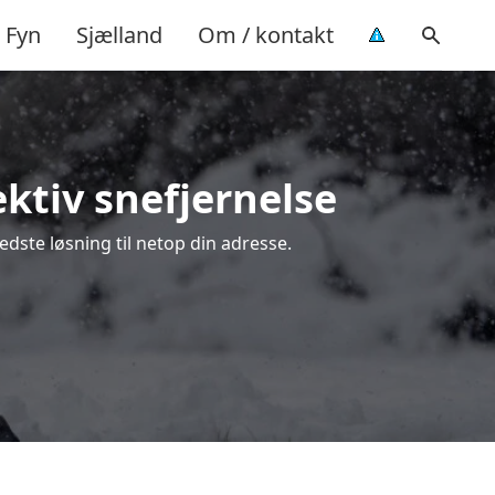
Fyn
Sjælland
Om / kontakt
ektiv snefjernelse
edste løsning til netop din adresse.