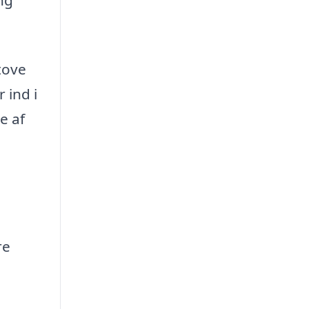
tove
 ind i
e af
re