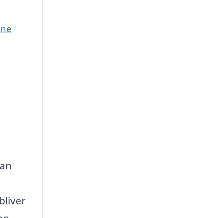
une
kan
bliver
ng