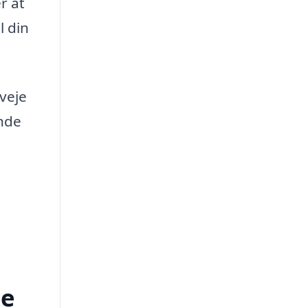
r at
l din
rveje
nde
be