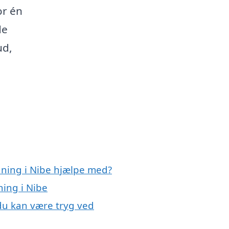
or én
de
ud,
dning i Nibe hjælpe med?
ning i Nibe
 du kan være tryg ved