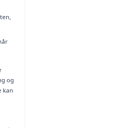
ten,
når
e
ng og
e kan