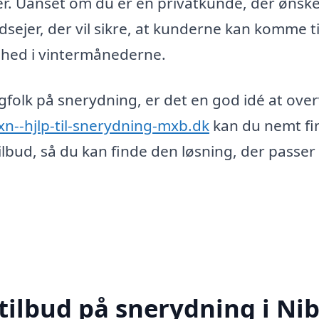
der. Uanset om du er en privatkunde, der ønske
dsejer, der vil sikre, at kunderne kan komme ti
ghed i vintermånederne.
agfolk på snerydning, er det en god idé at ove
xn--hjlp-til-snerydning-mxb.dk
kan du nemt fi
lbud, så du kan finde den løsning, der passer
tilbud på snerydning i Ni