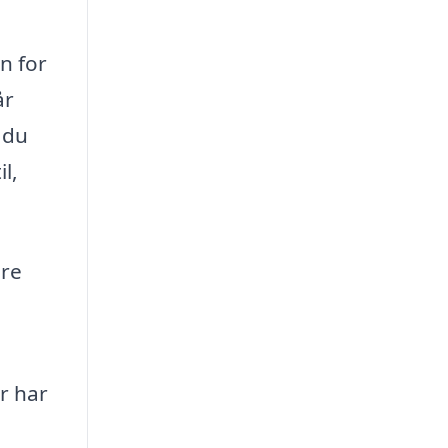
n for
år
 du
l,
ere
r har