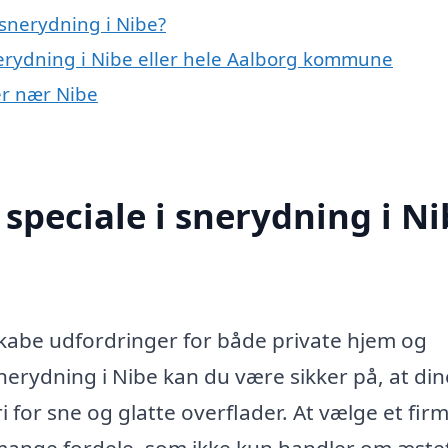
snerydning i Nibe?
nerydning i Nibe eller hele Aalborg kommune
er nær Nibe
speciale i snerydning i Ni
skabe udfordringer for både private hjem og
erydning i Nibe kan du være sikker på, at din
i for sne og glatte overflader. At vælge et fir
r mange fordele, som ikke kun handler om æstet