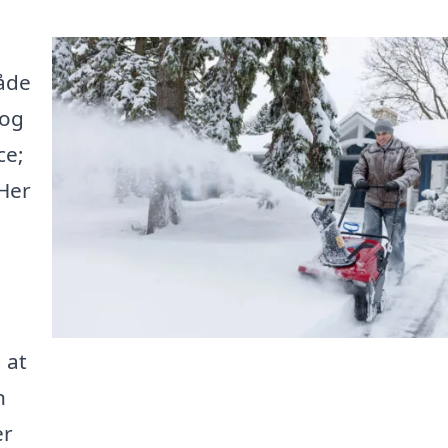
både
 og
ce;
 Her
 at
n
er