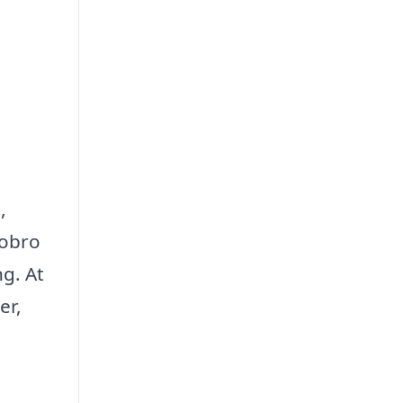
,
Hobro
ng. At
er,