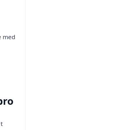
pe med
bro
at