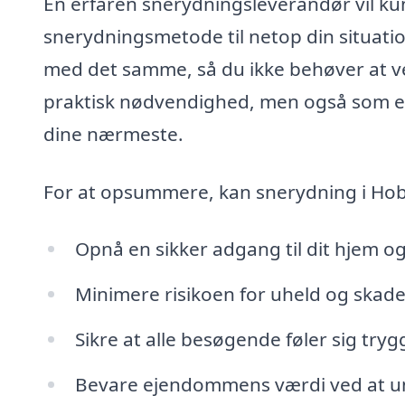
En erfaren snerydningsleverandør vil ku
snerydningsmetode til netop din situati
med det samme, så du ikke behøver at v
praktisk nødvendighed, men også som en 
dine nærmeste.
For at opsummere, kan snerydning i Hob
Opnå en sikker adgang til dit hjem o
Minimere risikoen for uheld og skader
Sikre at alle besøgende føler sig tryg
Bevare ejendommens værdi ved at undg