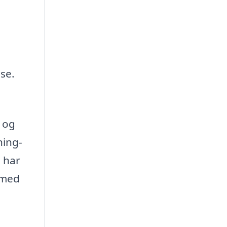
se.
d og
ning-
g har
 med