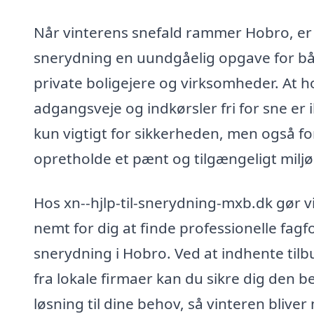
Når vinterens snefald rammer Hobro, er
snerydning en uundgåelig opgave for b
private boligejere og virksomheder. At h
adgangsveje og indkørsler fri for sne er 
kun vigtigt for sikkerheden, men også fo
opretholde et pænt og tilgængeligt miljø
Hos xn--hjlp-til-snerydning-mxb.dk gør v
nemt for dig at finde professionelle fagfol
snerydning i Hobro. Ved at indhente tilb
fra lokale firmaer kan du sikre dig den b
løsning til dine behov, så vinteren bliver