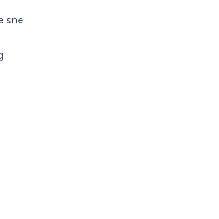
e sne
g