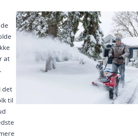
åde
olde
ikke
r at
.
i det
k til
ud
edste
 mere