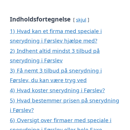
Indholdsfortegnelse
skjul
1)
Hvad kan et firma med speciale i
snerydning i Førslev hjælpe med?
2)
Indhent altid mindst 3 tilbud på
snerydning i Førslev
3)
Få nemt 3 tilbud på snerydning i
Førslev, du kan være tryg ved
4)
Hvad koster snerydning i Førslev?
5)
Hvad bestemmer prisen på snerydning
i Førslev?
6)
Oversigt over firmaer med speciale i
snerydning i Førslev eller hele Faxe