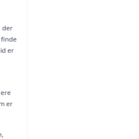
, der
 finde
id er
lere
rm er
n,