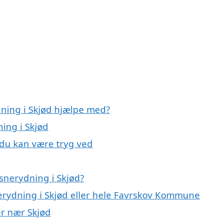
dning i Skjød hjælpe med?
ning i Skjød
 du kan være tryg ved
snerydning i Skjød?
nerydning i Skjød eller hele Favrskov Kommune
er nær Skjød