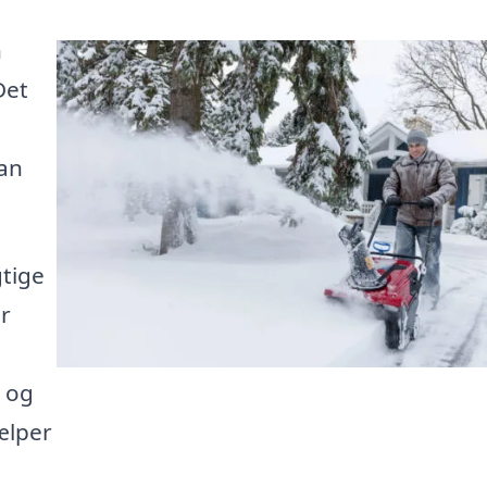
n
Det
kan
tige
er
t og
jælper