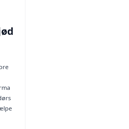
jød
tore
irma
dørs
jælpe