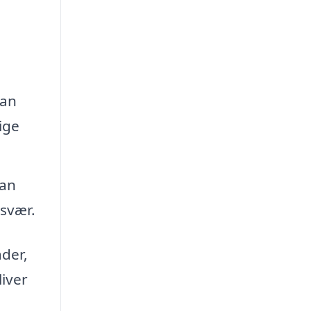
kan
ige
kan
esvær.
åder,
liver