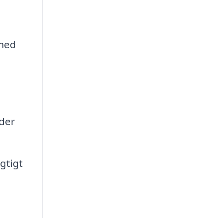
 med
nder
gtigt