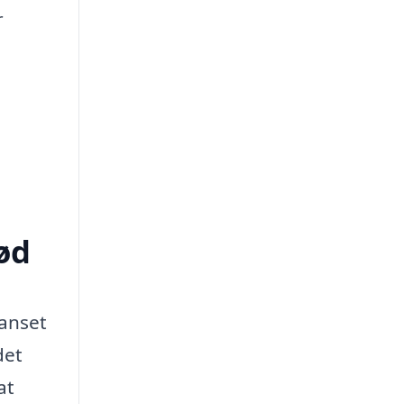
r
ød
Uanset
det
at