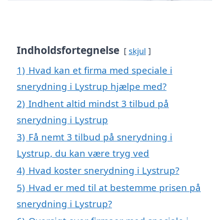
Indholdsfortegnelse
skjul
1)
Hvad kan et firma med speciale i
snerydning i Lystrup hjælpe med?
2)
Indhent altid mindst 3 tilbud på
snerydning i Lystrup
3)
Få nemt 3 tilbud på snerydning i
Lystrup, du kan være tryg ved
4)
Hvad koster snerydning i Lystrup?
5)
Hvad er med til at bestemme prisen på
snerydning i Lystrup?