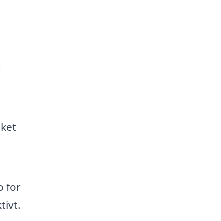
g
lket
o for
tivt.