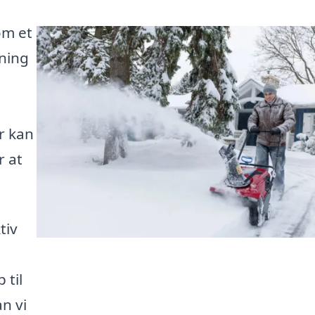
om et
dning
er kan
r at
tiv
 til
n vi