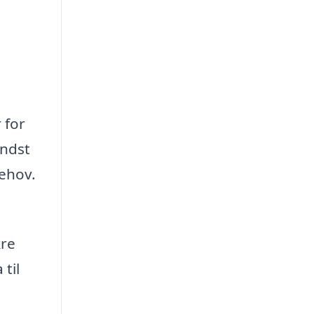
 for
indst
behov.
kre
til