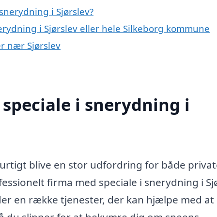
snerydning i Sjørslev?
erydning i Sjørslev eller hele Silkeborg kommune
er nær Sjørslev
speciale i snerydning i
urtigt blive en stor udfordring for både priva
ofessionelt firma med speciale i snerydning i Sj
yder en række tjenester, der kan hjælpe med at
å du slipper for at bekymre dig om sneens