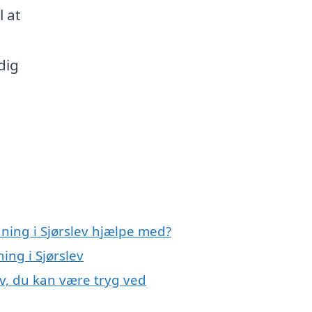
l at
dig
ning i Sjørslev hjælpe med?
ing i Sjørslev
ev, du kan være tryg ved