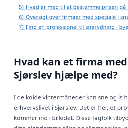
5)
Hvad er med til at bestemme prisen på 
6)
Oversigt over firmaer med speciale i sn
7)
Find en professionel til snerydning i by
Hvad kan et firma med 
Sjørslev hjælpe med?
I de kolde vintermåneder kan sne og is h
erhvervslivet i Sjørslev. Det er her, et pr
kommer ind i billedet. Disse fagfolk tilb
dine ejendomme sikre og tilgængelige, s