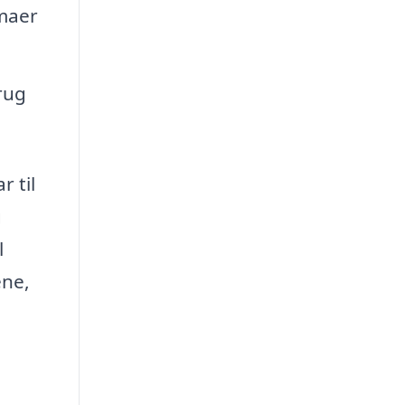
maer
rug
r til
g
l
ene,