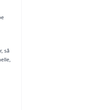
pe
r, så
elle,