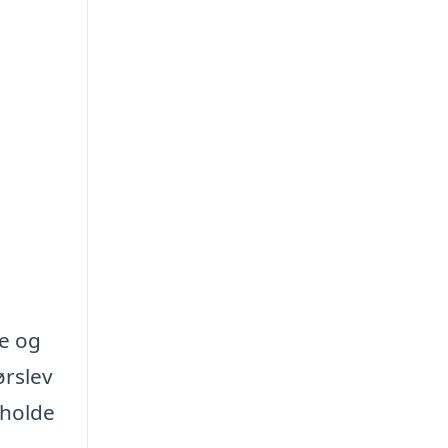
te og
ørslev
 holde