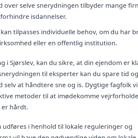
 over selve snerydningen tilbyder mange fir
t forhindre isdannelser.
kan tilpasses individuelle behov, om du har b
irksomhed eller en offentlig institution.
i Sjørslev, kan du sikre, at din ejendom er kla
snerydningen til eksperter kan du spare tid o
selv at håndtere sne og is. Dygtige fagfolk vi
ektive metoder til at imødekomme vejrforhold
 er hårdt.
 udføres i henhold til lokale reguleringer og
firma vil have den nødvendige viden om lokale