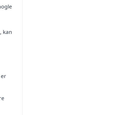
nogle
, kan
å
 er
re