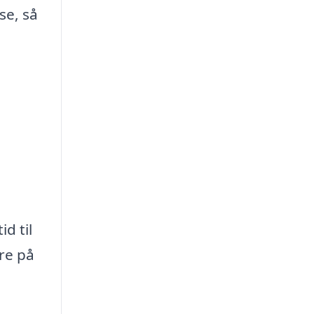
se, så
d til
ere på