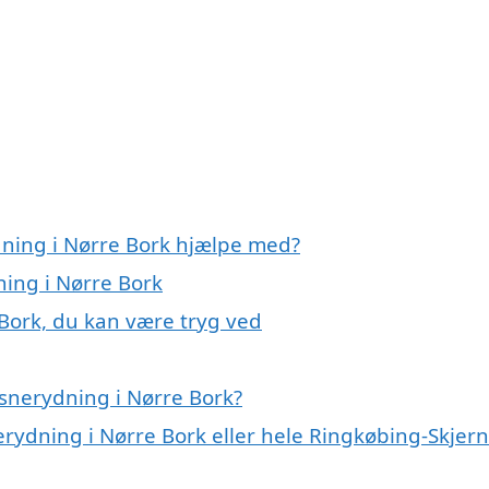
dning i Nørre Bork hjælpe med?
ning i Nørre Bork
 Bork, du kan være tryg ved
snerydning i Nørre Bork?
erydning i Nørre Bork eller hele Ringkøbing-Skjern