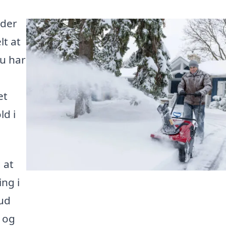
nder
lt at
u har
et
ld i
 at
ing i
bud
g og