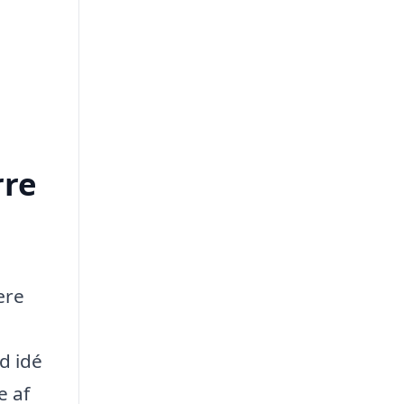
rre
ære
d idé
e af