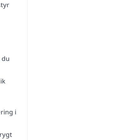
styr
r du
ik
ring i
rygt