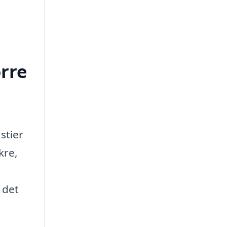
rre
stier
kre,
 det