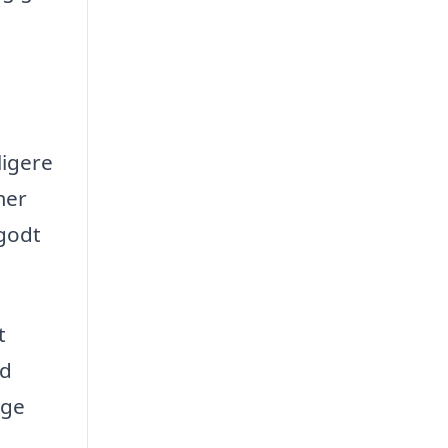
ligere
mer
 godt
t
ed
gge