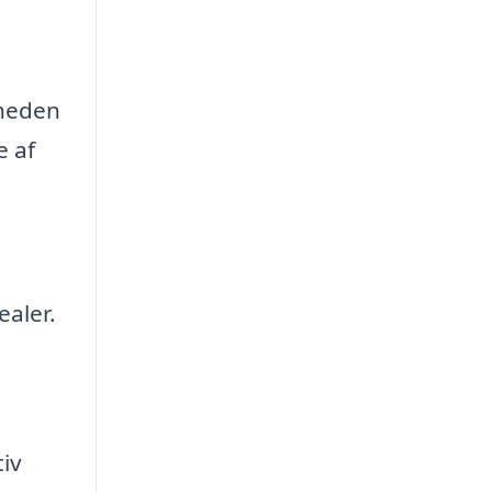
rheden
e af
ealer.
iv