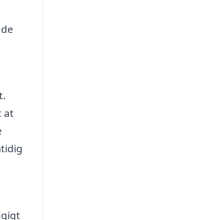
nde
t.
 at
e
tidig
ngigt