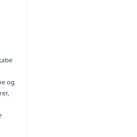
skabe
ne og
rer,
e