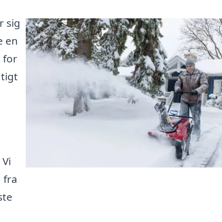
r sig
e en
 for
tigt
 Vi
 fra
ste