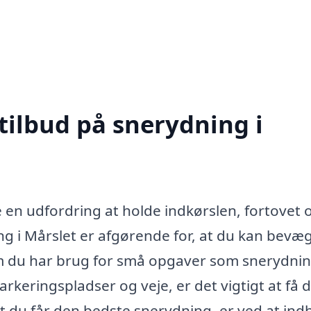
tilbud på snerydning i
e en udfordring at holde indkørslen, fortovet 
g i Mårslet er afgørende for, at du kan bevæ
om du har brug for små opgaver som snerydni
arkeringspladser og veje, er det vigtigt at få 
at du får den bedste snerydning, er ved at in