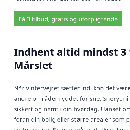
Få 3 tilbud, gratis og uforpligtende
Indhent altid mindst 3 
Mårslet
Når vintervejret sætter ind, kan det vær
andre områder ryddet for sne. Snerydnin
sikkert og nemt i din hverdag. Uanset 
foran din bolig eller større arealer som p
rette service. En god måde at sikre dig, 