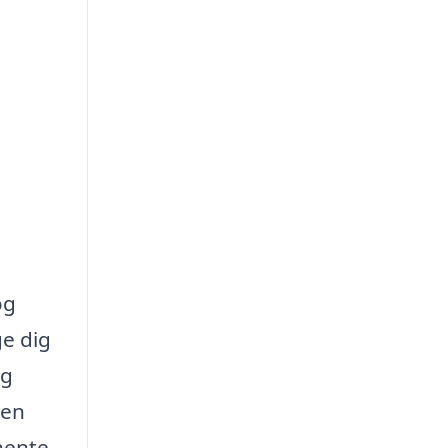
og
ge dig
ng
den
dhente