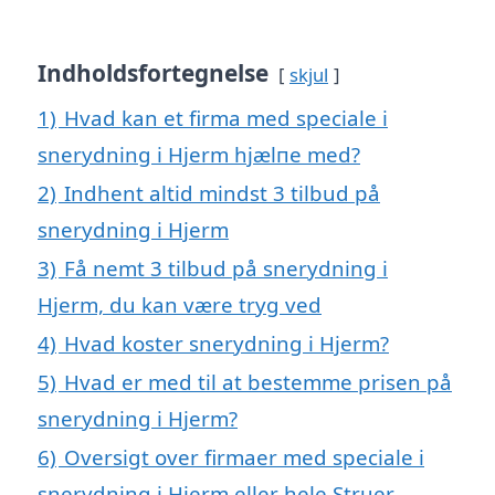
Indholdsfortegnelse
skjul
1)
Hvad kan et firma med speciale i
snerydning i Hjerm hjælпe med?
2)
Indhent altid mindst 3 tilbud på
snerydning i Hjerm
3)
Få nemt 3 tilbud på snerydning i
Hjerm, du kan være tryg ved
4)
Hvad koster snerydning i Hjerm?
5)
Hvad er med til at bestemme prisen på
snerydning i Hjerm?
6)
Oversigt over firmaer med speciale i
snerydning i Hjerm eller hele Struer