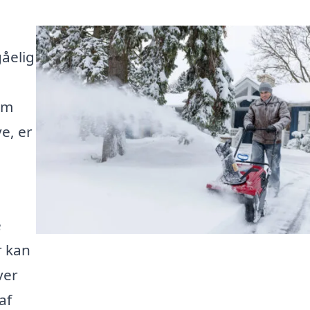
åelig
om
e, er
e
r kan
ver
af