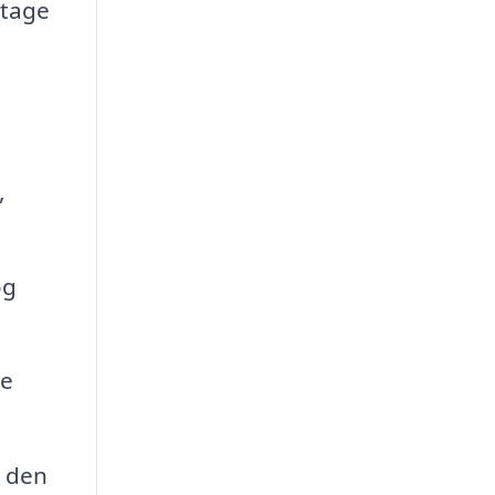
 tage
,
og
re
r den