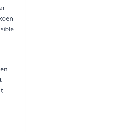
er
ikoen
sible
den
t
at