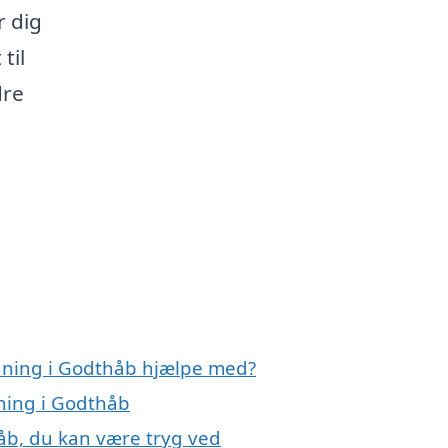
 dig
til
dre
ydning i Godthåb hjælpe med?
dning i Godthåb
åb, du kan være tryg ved