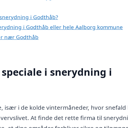
 snerydning i Godthåb?
nerydning i Godthåb eller hele Aalborg kommune
yer nær Godthåb
speciale i snerydning i
e, især i de kolde vintermåneder, hvor snefald
rvslivet. At finde det rette firma til snerydn
re, at dine områder forbliver sikre og tilgænge