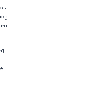
rus
ning
ren.
og
re