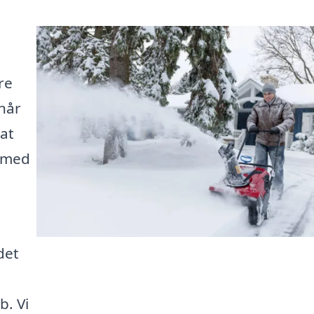
re
når
 at
g med
det
b. Vi