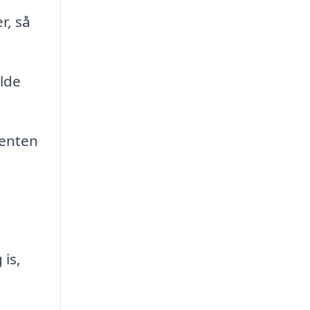
r, så
lde
 enten
is,