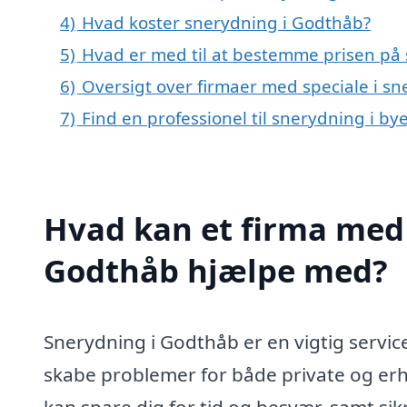
4)
Hvad koster snerydning i Godthåb?
5)
Hvad er med til at bestemme prisen på
6)
Oversigt over firmaer med speciale i s
7)
Find en professionel til snerydning i b
Hvad kan et firma med 
Godthåb hjælpe med?
Snerydning i Godthåb er en vigtig servic
skabe problemer for både private og erhve
kan spare dig for tid og besvær, samt sik