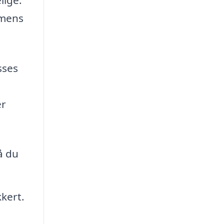
 mens
sses
er
å du
kert.