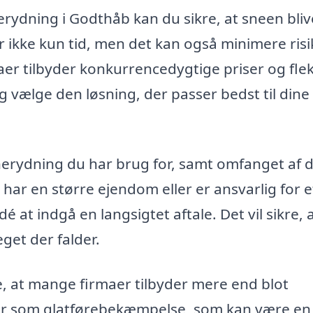
nerydning i Godthåb kan du sikre, at sneen bliv
er ikke kun tid, men det kan også minimere ris
aer tilbyder konkurrencedygtige priser og flek
g vælge den løsning, der passer bedst til dine
 snerydning du har brug for, samt omfanget af 
 har en større ejendom eller er ansvarlig for e
 at indgå en langsigtet aftale. Det vil sikre, 
get der falder.
 at mange firmaer tilbyder mere end blot
ter som glatførebekæmpelse, som kan være en