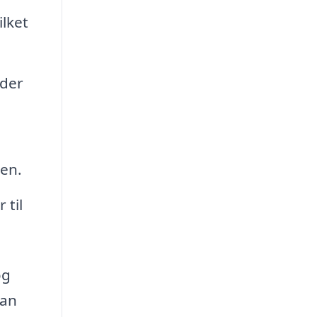
ilket
lder
den.
 til
og
kan