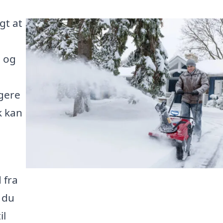
gt at
e og
gere
k kan
 fra
 du
il