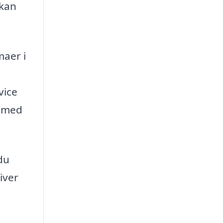
 kan
maer i
vice
e med
du
iver