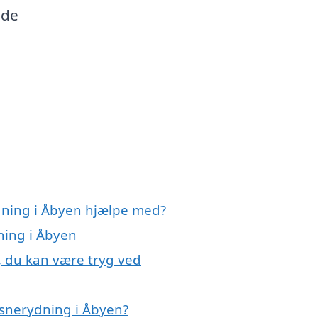
lde
dning i Åbyen hjælpe med?
ning i Åbyen
, du kan være tryg ved
 snerydning i Åbyen?