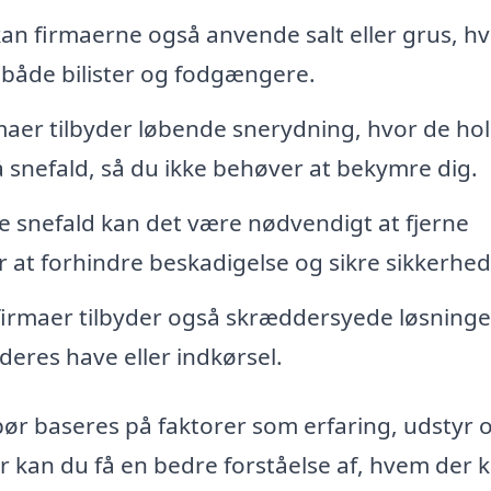
an firmaerne også anvende salt eller grus, hv
r både bilister og fodgængere.
maer tilbyder løbende snerydning, hvor de ho
å snefald, så du ikke behøver at bekymre dig.
ge snefald kan det være nødvendigt at fjerne
r at forhindre beskadigelse og sikre sikkerhe
rmaer tilbyder også skræddersyede løsninger
deres have eller indkørsel.
 bør baseres på faktorer som erfaring, udstyr 
aer kan du få en bedre forståelse af, hvem der 