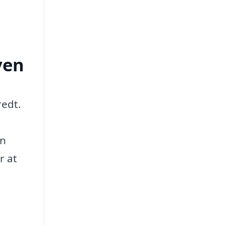
yen
redt.
en
r at