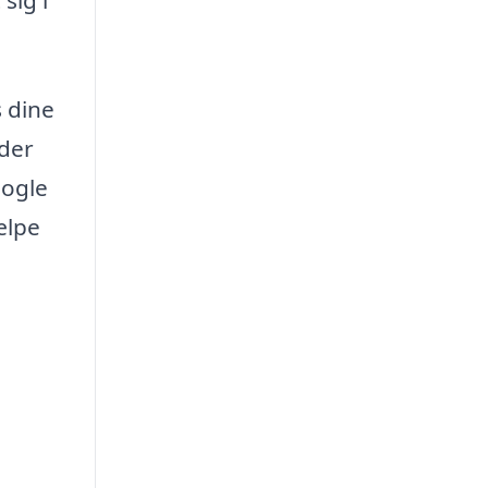
s dine
 der
nogle
ælpe