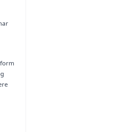
har
tform
og
ære