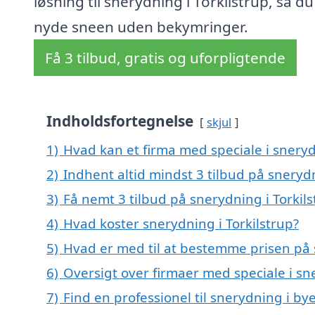
løsning til snerydning i Torkilstrup, så d
nyde sneen uden bekymringer.
Få 3 tilbud, gratis og uforpligtende
Indholdsfortegnelse
skjul
1)
Hvad kan et firma med speciale i sneryd
2)
Indhent altid mindst 3 tilbud på snerydn
3)
Få nemt 3 tilbud på snerydning i Torkil
4)
Hvad koster snerydning i Torkilstrup?
5)
Hvad er med til at bestemme prisen på s
6)
Oversigt over firmaer med speciale i sn
7)
Find en professionel til snerydning i by