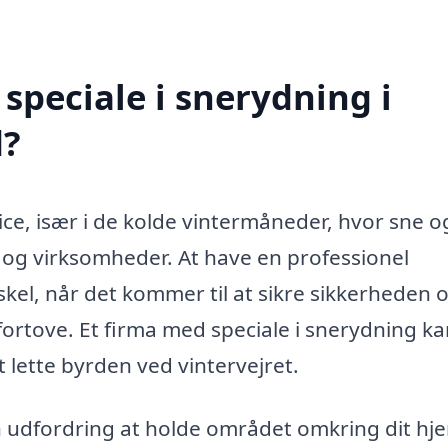
speciale i snerydning i
d?
ice, især i de kolde vintermåneder, hvor sne og
 og virksomheder. At have en professionel
kel, når det kommer til at sikre sikkerheden 
fortove. Et firma med speciale i snerydning k
t lette byrden ved vintervejret.
en udfordring at holde området omkring dit hj