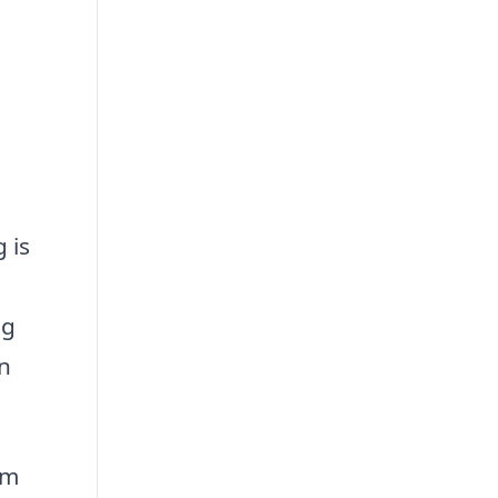
 is
og
an
em