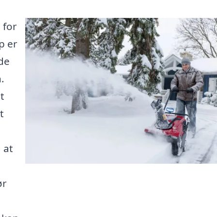
 for
p er
åde
.
t
t
 at
ør