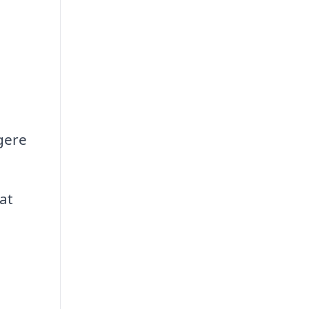
gere
at