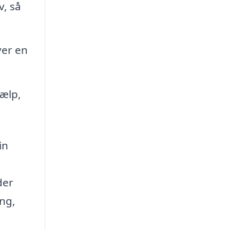
v, så
ver en
jælp,
in
der
ing,