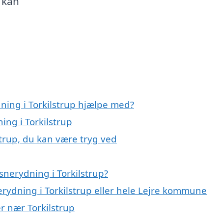
u kan
ning i Torkilstrup hjælpe med?
ing i Torkilstrup
strup, du kan være tryg ved
nerydning i Torkilstrup?
erydning i Torkilstrup eller hele Lejre kommune
er nær Torkilstrup