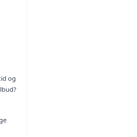
tid og
ilbud?
ige