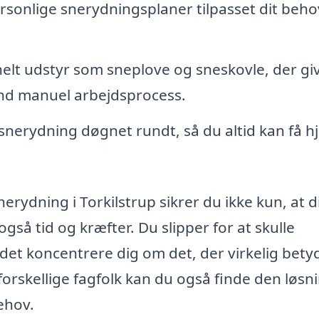
rsonlige snerydningsplaner tilpasset dit beho
elt udstyr som sneplove og sneskovle, der gi
end manuel arbejdsprocess.
snerydning døgnet rundt, så du altid kan få h
nerydning i Torkilstrup sikrer du ikke kun, at d
gså tid og kræfter. Du slipper for at skulle
det koncentrere dig om det, der virkelig bety
 forskellige fagfolk kan du også finde den løsn
ehov.