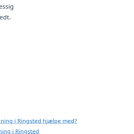
æssig
edt.
dning i Ringsted hjælpe med?
ning i Ringsted