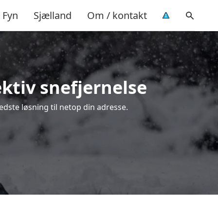
Fyn
Sjælland
Om / kontakt
ektiv snefjernelse
edste løsning til netop din adresse.