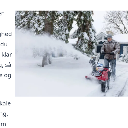
er
ghed
 du
 klar
g, så
e og
okale
ng,
 om