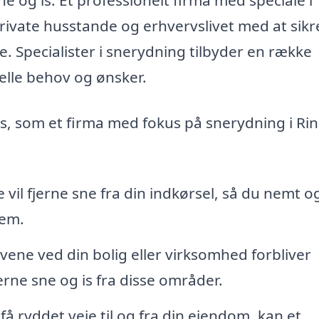
ivate husstande og erhvervslivet med at sikre
. Specialister i snerydning tilbyder en række
uelle behov og ønsker.
s, som et firma med fokus på snerydning i Ri
 vil fjerne sne fra din indkørsel, så du nemt o
jem.
ovene ved din bolig eller virksomhed forbliver
rne sne og is fra disse områder.
få ryddet veje til og fra din ejendom, kan et