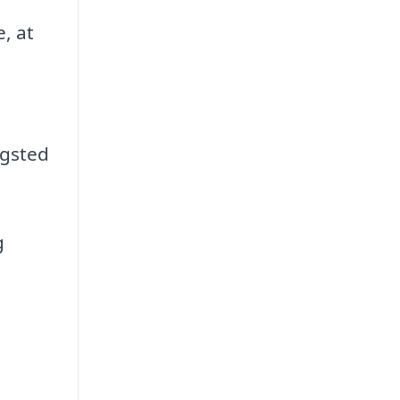
, at
ngsted
g