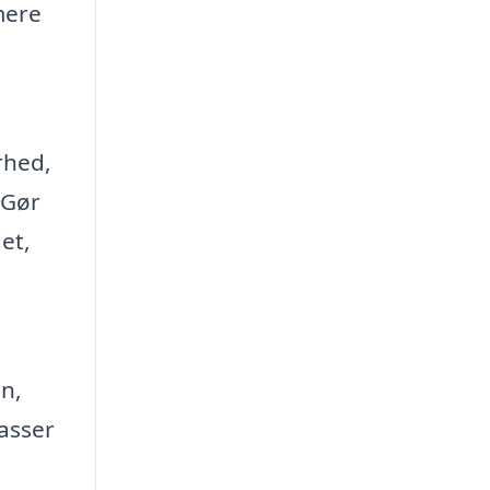
mere
erhed,
 Gør
et,
n,
passer