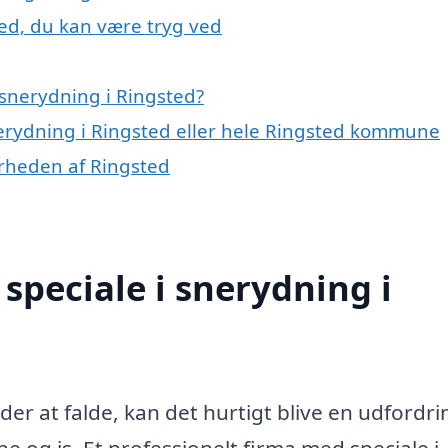
ted, du kan være tryg ved
snerydning i Ringsted?
nerydning i Ringsted eller hele Ringsted kommune
ærheden af Ringsted
speciale i snerydning i
er at falde, kan det hurtigt blive en udfordri
sne og is. Et professionelt firma med speciale i