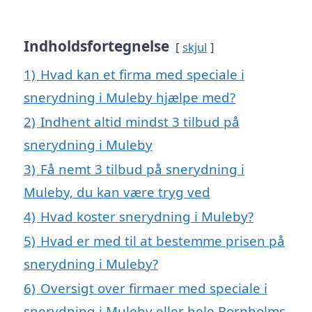
Indholdsfortegnelse
skjul
1)
Hvad kan et firma med speciale i
snerydning i Muleby hjælpe med?
2)
Indhent altid mindst 3 tilbud på
snerydning i Muleby
3)
Få nemt 3 tilbud på snerydning i
Muleby, du kan være tryg ved
4)
Hvad koster snerydning i Muleby?
5)
Hvad er med til at bestemme prisen på
snerydning i Muleby?
6)
Oversigt over firmaer med speciale i
snerydning i Muleby eller hele Bornholms