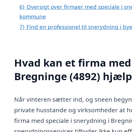
6)
Oversigt over firmaer med speciale i s
kommune
7)
Find en professionel til snerydning i b
Hvad kan et firma med 
Bregninge (4892) hjæl
Når vinteren sætter ind, og sneen begyn
private husstande og virksomheder at h
firma med speciale i snerydning i Bregning
snerydningsservices tilbyder ikke kun ef