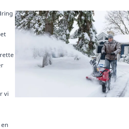
dring
det
rette
er
r vi
 en