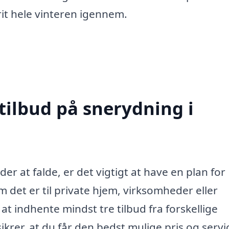
rit hele vinteren igennem.
tilbud på snerydning i
r at falde, er det vigtigt at have en plan for
 det er til private hjem, virksomheder eller
 at indhente mindst tre tilbud fra forskellige
krer, at du får den bedst mulige pris og servic