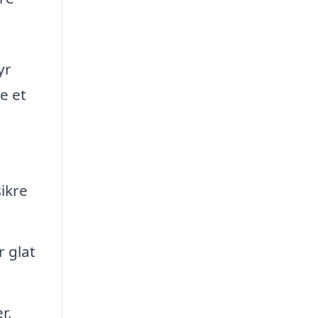
yr
e et
sikre
r glat
r,