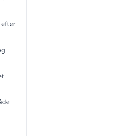
 efter
og
et
råde