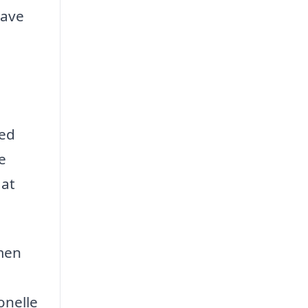
have
hed
e
 at
rmen
onelle