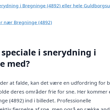
nerydning i Bregninge (4892) eller hele Guldborgs
yer nær Bregninge (4892)
speciale i snerydning i
pe med?
der at falde, kan det være en udfordring for 
olde deres områder frie for sne. Her kommer 
e (4892) ind i billedet. Professionelle
fektiv fjernelse af sne, men også en række an