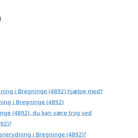
g
dning i Bregninge (4892) hjælpe med?
ning i Bregninge (4892)
inge (4892), du kan være tryg ved
92)?
snerydning i Bregninge (4892)?