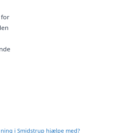
 for
den
inde
dning i Smidstrup hjælpe med?