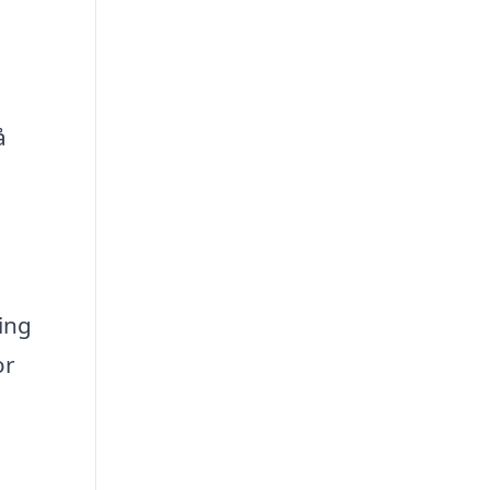
å
ing
or