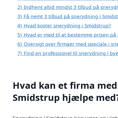
2)
Indhent altid mindst 3 tilbud på sneryd
3)
Få nemt 3 tilbud på snerydning i Smids
4)
Hvad koster snerydning i Smidstrup?
5)
Hvad er med til at bestemme prisen på 
6)
Oversigt over firmaer med speciale i s
7)
Find en professionel til snerydning i b
Hvad kan et firma med 
Smidstrup hjælpe med
Snerydning i Smidstrup kan være en vigti