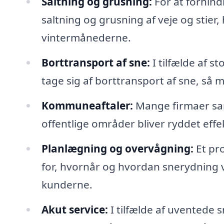
Saltning og grusning:
For at forhind
saltning og grusning af veje og stier,
vintermånederne.
Borttransport af sne:
I tilfælde af 
tage sig af borttransport af sne, s
Kommuneaftaler:
Mange firmaer sam
offentlige områder bliver ryddet effekt
Planlægning og overvågning:
Et pro
for, hvornår og hvordan snerydning vi
kunderne.
Akut service:
I tilfælde af uventede 