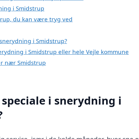
ning i Smidstrup
trup, du kan være tryg ved
snerydning i Smidstrup?
nerydning i Smidstrup eller hele Vejle kommune
yer nær Smidstrup
speciale i snerydning i
?
g service, især i de kolde måneder, hvor sne 