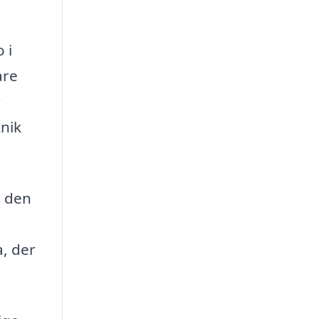
 i
are
r
knik
e den
a, der