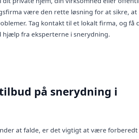
dit private hjem, din virksomhed eller offentl
sfirma være den rette løsning for at sikre, at
lemer. Tag kontakt til et lokalt firma, og få 
 hjælp fra eksperterne i snerydning.
tilbud på snerydning i
er at falde, er det vigtigt at være forberedt