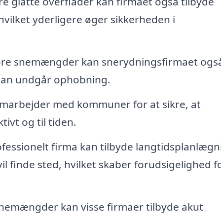
re glatte overflader kan firmaet også tilbyde
 hvilket yderligere øger sikkerheden i
store snemængder kan snerydningsfirmaet ogs
å man undgår ophobning.
arbejder med kommuner for at sikre, at
ivt og til tiden.
fessionelt firma kan tilbyde langtidsplanlægn
l finde sted, hvilket skaber forudsigelighed f
snemængder kan visse firmaer tilbyde akut