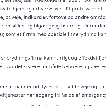
ivate hjem og erhvervslivet. Et professionelt
, at veje, indkørsler, fortove og andre områ
are en sikker og tilgængelig hverdag. Herunder
, som et firma med speciale i snerydning ka
 snerydningsfirma kan hurtigt og effektivt fje
ket gør det sikrere for både beboere og gæste
gsfirmaer er udstyret til at rydde veje og ga
ødtjenester har adgang i tilfælde af emergenc