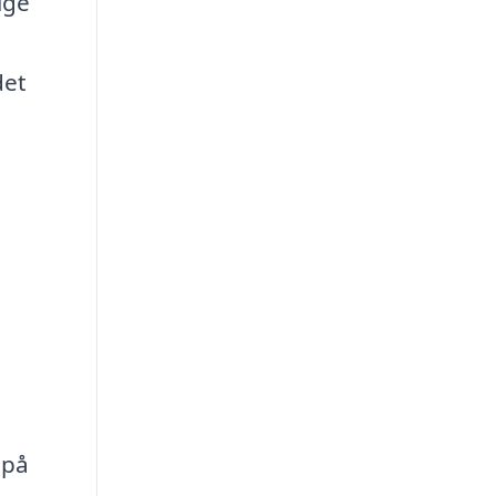
ige
det
 på