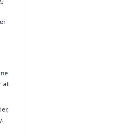
der
n
rne
r at
der,
y.