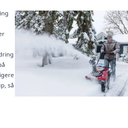
ing
er
dring
på
igere
p, så