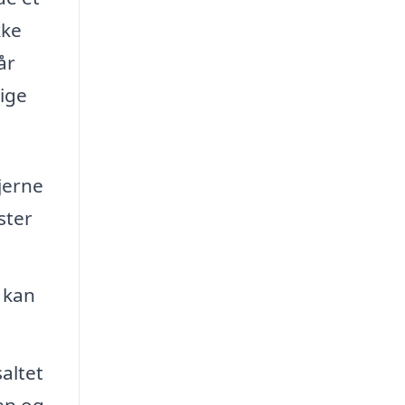
kke
år
lige
fjerne
ster
 kan
altet