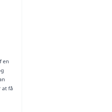
f en
og
kan
 at få