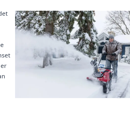
det
de
nset
 er
an