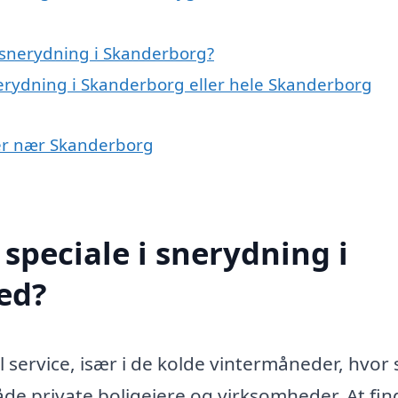
 snerydning i Skanderborg?
nerydning i Skanderborg eller hele Skanderborg
yer nær Skanderborg
speciale i snerydning i
ed?
 service, især i de kolde vintermåneder, hvor
åde private boligejere og virksomheder. At fin