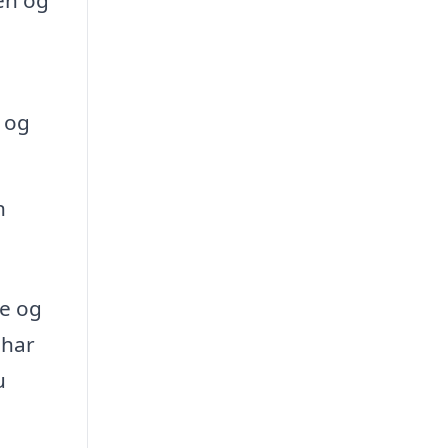
den og
 og
n
se og
 har
u