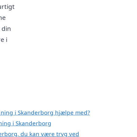
rtigt
ne
 din
e i
ydning i Skanderborg hjælpe med?
dning i Skanderborg
erborg, du kan være tryg ved