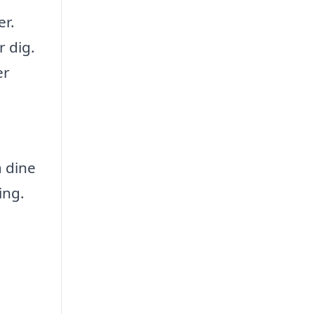
er.
r dig.
er
a dine
ing.