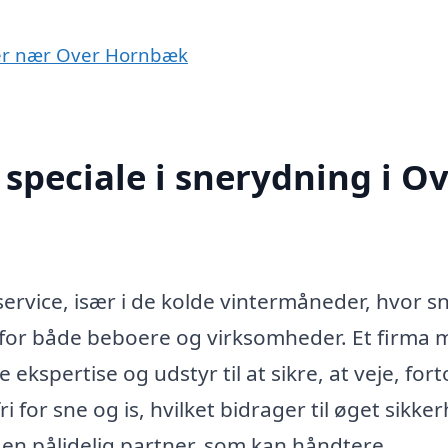
byer nær Over Hornbæk
speciale i snerydning i O
ervice, især i de kolde vintermåneder, hvor s
 for både beboere og virksomheder. Et firma
kspertise og udstyr til at sikre, at veje, fort
 for sne og is, hvilket bidrager til øget sikke
e en pålidelig partner, som kan håndtere