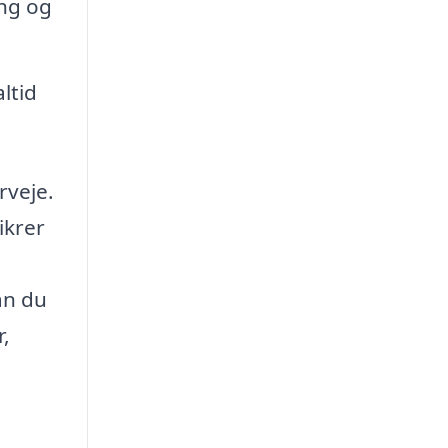
ing og
ltid
rveje.
ikrer
an du
r,