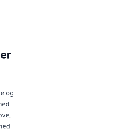
ver
ne og
 med
ove,
rhed