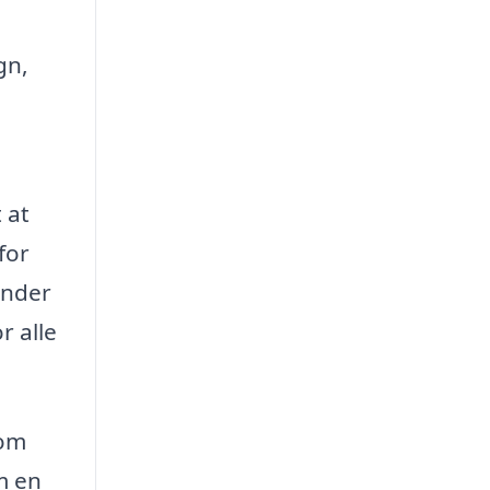
gn,
 at
for
under
r alle
som
m en