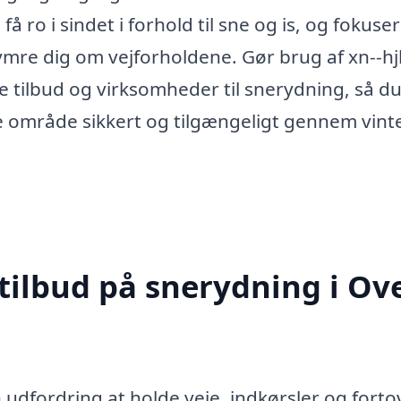
 ro i sindet i forhold til sne og is, og fokuse
mre dig om vejforholdene. Gør brug af xn--hjlp
 tilbud og virksomheder til snerydning, så d
ale område sikkert og tilgængeligt gennem vint
 tilbud på snerydning i Ov
n udfordring at holde veje, indkørsler og forto