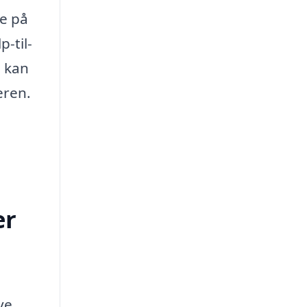
re på
-til-
u kan
eren.
er
ve