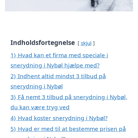
Indholdsfortegnelse
skjul
1)
Hvad kan et firma med speciale i
snerydning i Nybøl hjælpe med?
2)
Indhent altid mindst 3 tilbud på
snerydning i Nybøl
3)
Få nemt 3 tilbud på snerydning i Nybøl,
du kan være tryg ved
4)
Hvad koster snerydning i Nybøl?
5)
Hvad er med til at bestemme prisen på