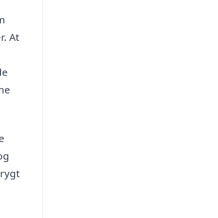
m
r. At
de
ine
e
og
trygt