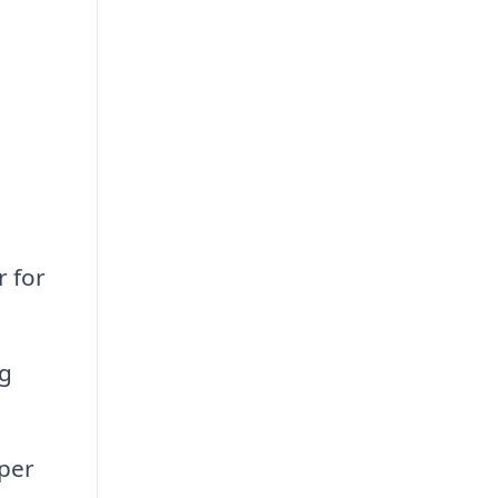
r for
og
pper