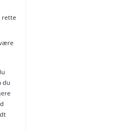
 rette
 være
du
å du
gere
ed
edt