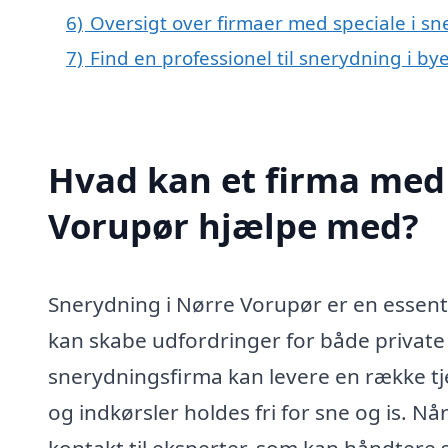
6)
Oversigt over firmaer med speciale i s
7)
Find en professionel til snerydning i b
Hvad kan et firma med 
Vorupør hjælpe med?
Snerydning i Nørre Vorupør er en essenti
kan skabe udfordringer for både private
snerydningsfirma kan levere en række tje
og indkørsler holdes fri for sne og is. Når 
kontakt til eksperter, som kan håndtere 