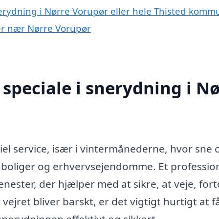
nerydning i Nørre Vorupør eller hele Thisted kom
yer nær Nørre Vorupør
speciale i snerydning i Nø
el service, især i vintermånederne, hvor sne o
 boliger og erhvervsejendomme. Et professio
nester, der hjælper med at sikre, at veje, for
vejret bliver barskt, er det vigtigt hurtigt at f
snerydningen effektivt og sikkert.