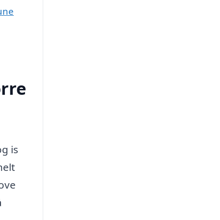
mune
rre
g is
nelt
tove
å