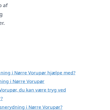
p af
og
er.
dning i Nørre Vorupør hjælpe med?
ning i Nørre Vorupør
 Vorupør, du kan være tryg ved
r?
snerydning i Nørre Vorupør?