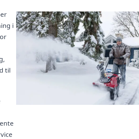
er
ing i
for
g,
 til
e
hente
rvice