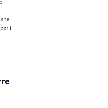
ge
 sne
pør i
rre