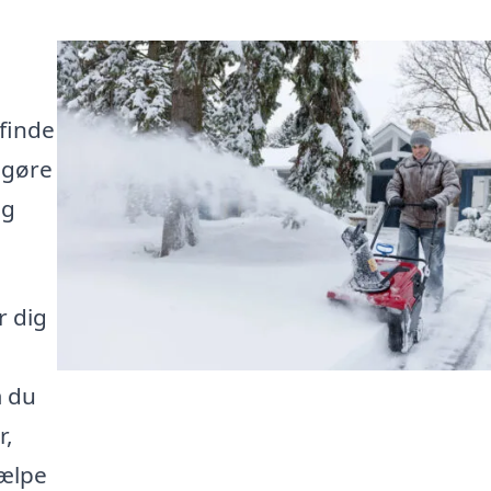
finde
 gøre
og
r dig
m du
r,
jælpe