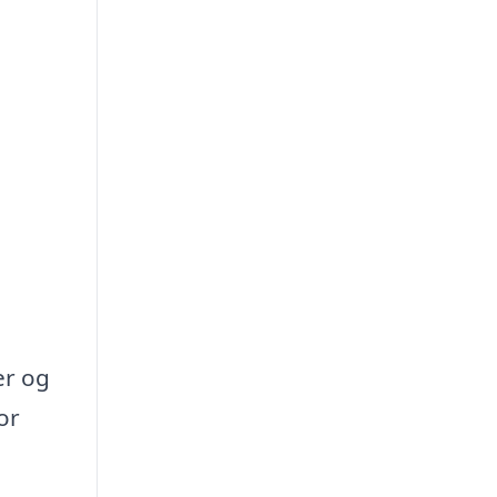
er og
or