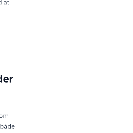
d at
der
 om
r både