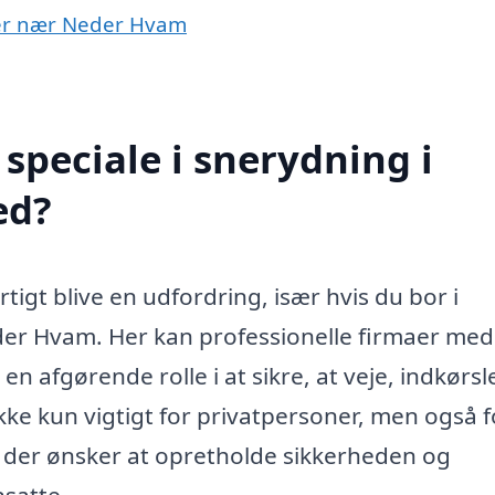
byer nær Neder Hvam
speciale i snerydning i
ed?
tigt blive en udfordring, især hvis du bor i
r Hvam. Her kan professionelle firmaer med
en afgørende rolle i at sikre, at veje, indkørsl
r ikke kun vigtigt for privatpersoner, men også f
, der ønsker at opretholde sikkerheden og
satte.