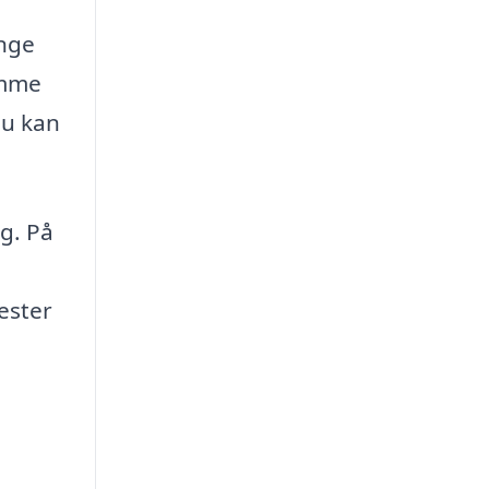
ange
omme
du kan
g. På
ester