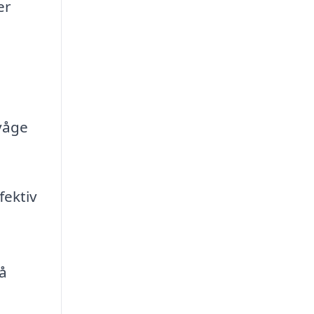
er
rvåge
fektiv
på