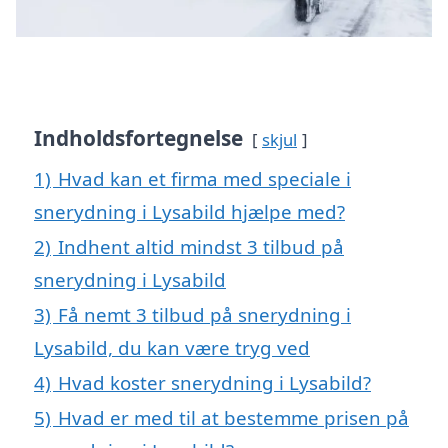
Indholdsfortegnelse
skjul
1)
Hvad kan et firma med speciale i
snerydning i Lysabild hjælpe med?
2)
Indhent altid mindst 3 tilbud på
snerydning i Lysabild
3)
Få nemt 3 tilbud på snerydning i
Lysabild, du kan være tryg ved
4)
Hvad koster snerydning i Lysabild?
5)
Hvad er med til at bestemme prisen på