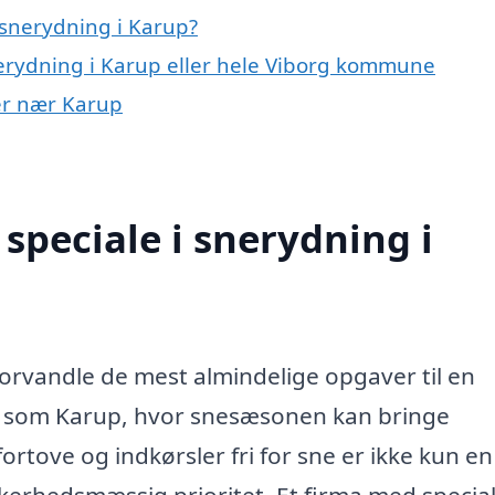
snerydning i Karup?
nerydning i Karup eller hele Viborg kommune
yer nær Karup
speciale i snerydning i
orvandle de mest almindelige opgaver til en
r som Karup, hvor snesæsonen kan bringe
rtove og indkørsler fri for sne er ikke kun en
erhedsmæssig prioritet. Et firma med special