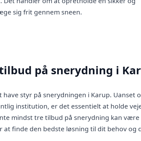
 Det handler om at opretholde en sikker og
væge sig frit gennem sneen.
 tilbud på snerydning i Ka
at have styr på snerydningen i Karup. Uanset
tlig institution, er det essentielt at holde vej
dhente mindst tre tilbud på snerydning kan være
 at finde den bedste løsning til dit behov og d