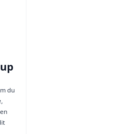
rup
 om du
e,
 en
it