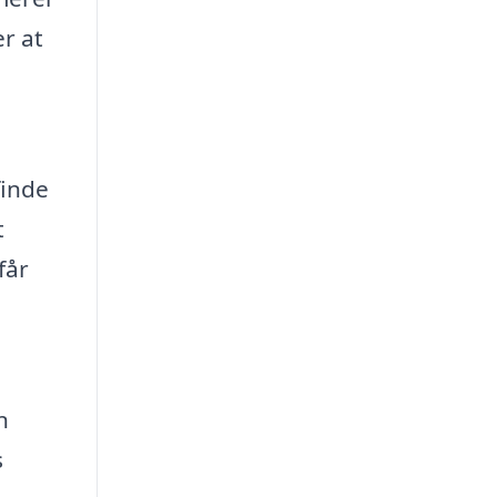
er at
finde
t
får
n
s