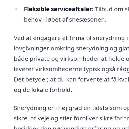
Fleksible serviceaftaler:
Tilbud om s
behov i løbet af snesæsonen.
Ved at engagere et firma til snerydning i
lovgivninger omkring snerydning og gla
både private og virksomheder at holde o
leverer virksomhederne typisk også rådg
Det betyder, at du kan forvente at få kva
og de lokale forhold.
Snerydning er i høj grad en tidsfølsom o
sikre, at veje og stier forbliver sikre f
besidder den nødvendige erfaring og udsty