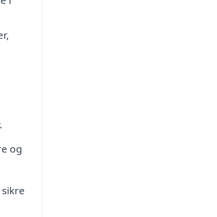
r,
.
re og
 sikre