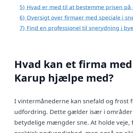
5)
Hvad er med til at bestemme prisen på 
6)
Oversigt over firmaer med speciale i s
7)
Find en professionel til snerydning i b
Hvad kan et firma med 
Karup hjælpe med?
I vintermånederne kan snefald og frost f
udfordring. Dette gælder især i område
betydelige mængder sne. At holde veje, fo
praktisk nødvendighed, men også en sikk