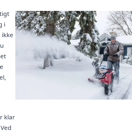
tigt
 i
 ikke
du
set
te
el,
r klar
 Ved