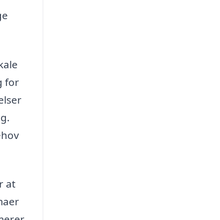
ge
kale
 for
elser
g.
behov
r at
rmaer
imerer