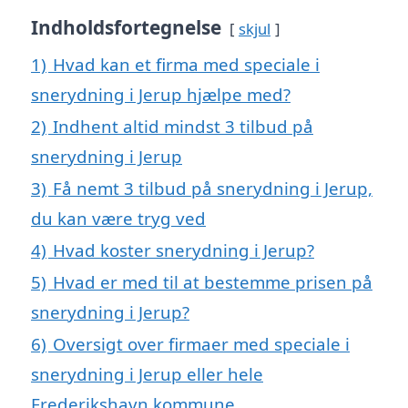
Indholdsfortegnelse
skjul
1)
Hvad kan et firma med speciale i
snerydning i Jerup hjælpe med?
2)
Indhent altid mindst 3 tilbud på
snerydning i Jerup
3)
Få nemt 3 tilbud på snerydning i Jerup,
du kan være tryg ved
4)
Hvad koster snerydning i Jerup?
5)
Hvad er med til at bestemme prisen på
snerydning i Jerup?
6)
Oversigt over firmaer med speciale i
snerydning i Jerup eller hele
Frederikshavn kommune