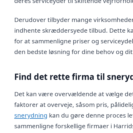
deres serviceyder til skiftende vejrforhol
Derudover tilbyder mange virksomheder i
indhente skræddersyede tilbud. Dette ka
for at sammenligne priser og serviceydels
den bedste løsning for dine behov og di
Find det rette firma til snery
Det kan være overvældende at vælge det 
faktorer at overveje, såsom pris, pålidel
snerydning
kan du gøre denne proces let
sammenligne forskellige firmaer i Harrids