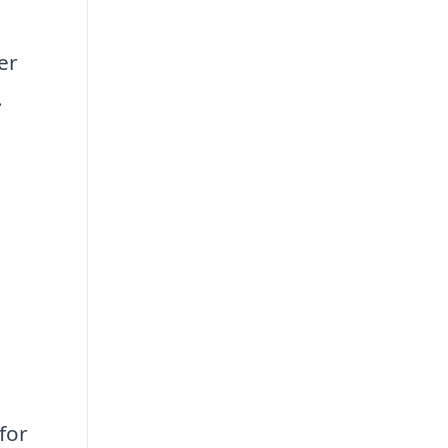
er
.
for