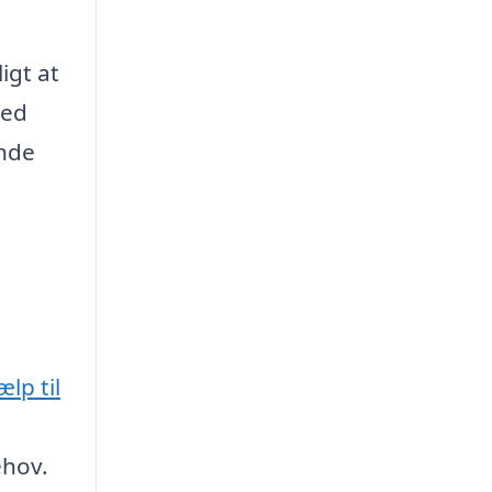
igt at
hed
inde
ælp til
ehov.