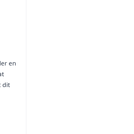
ler en
at
 dit