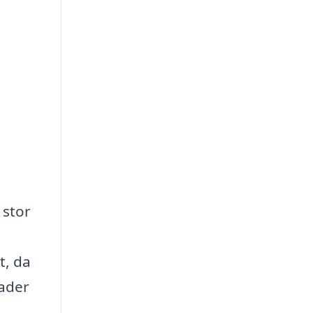
 stor
t, da
kader