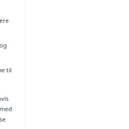
være
 og
e til
hvis
g med
sse