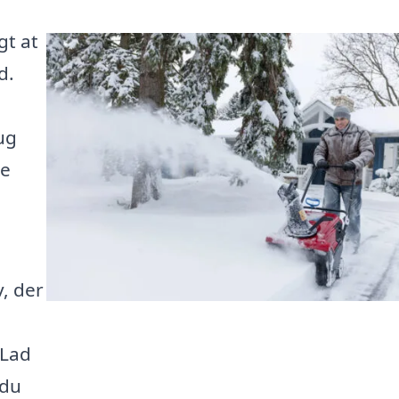
gt at
d.
ug
de
v, der
 Lad
 du