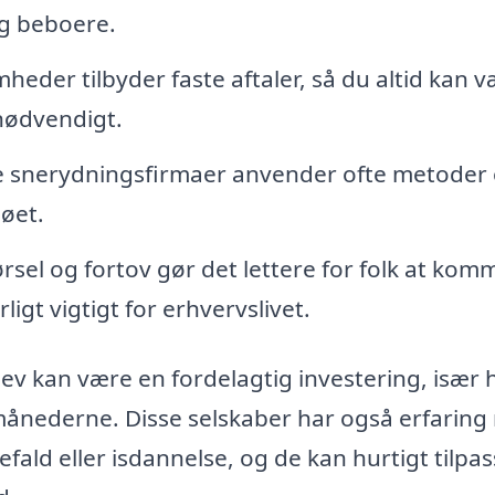
g beboere.
eder tilbyder faste aftaler, så du altid kan 
 nødvendigt.
e snerydningsfirmaer anvender ofte metoder
øet.
rsel og fortov gør det lettere for folk at komm
igt vigtigt for erhvervslivet.
slev kan være en fordelagtig investering, især 
rmånederne. Disse selskaber har også erfarin
fald eller isdannelse, og de kan hurtigt tilpa