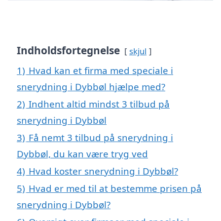
Indholdsfortegnelse
skjul
1)
Hvad kan et firma med speciale i
snerydning i Dybbøl hjælpe med?
2)
Indhent altid mindst 3 tilbud på
snerydning i Dybbøl
3)
Få nemt 3 tilbud på snerydning i
Dybbøl, du kan være tryg ved
4)
Hvad koster snerydning i Dybbøl?
5)
Hvad er med til at bestemme prisen på
snerydning i Dybbøl?