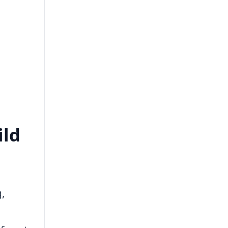
i
ild
g,