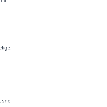
elige.
t sne