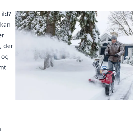
ild?
 kan
er
, der
r og
emt
m