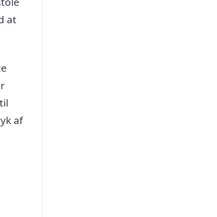
stole
d at
te
er
il
yk af