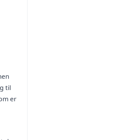
 men
 til
dom er