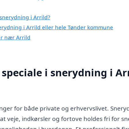
nerydning i Arrild?
erydning i Arrild eller hele Tønder kommune
er nær Arrild
peciale i snerydning i Ar
nger for både private og erhvervslivet. Snery
, at veje, indkørsler og fortove holdes fri for s
gængeligheden i hverdagen. Et professionelt fi