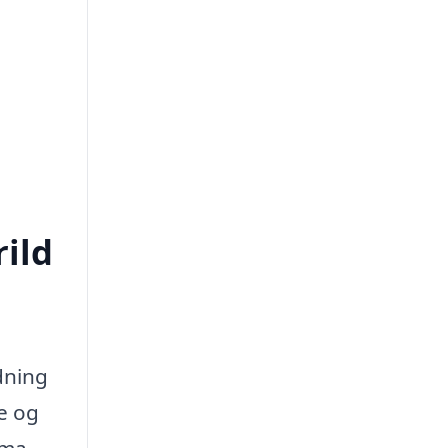
rild
dning
ne og
rma