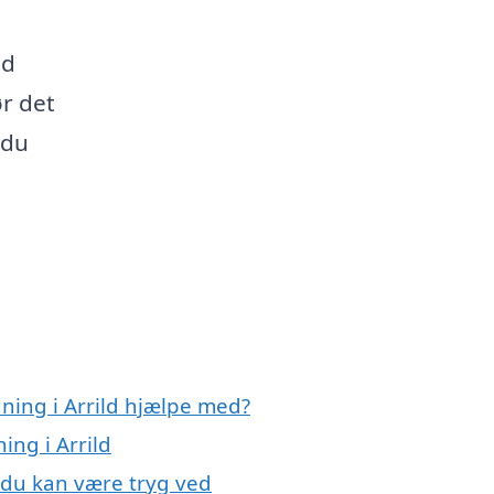
nd
ør det
 du
ning i Arrild hjælpe med?
ing i Arrild
, du kan være tryg ved