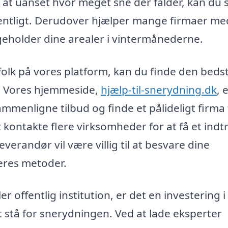
r, at uanset hvor meget sne der falder, kan du 
dentligt. Derudover hjælper mange firmaer me
geholder dine arealer i vintermånederne.
gfolk på vores platform, kan du finde den beds
ov. Vores hjemmeside,
hjælp-til-snerydning.dk
, 
ammenligne tilbud og finde et pålideligt firma t
 kontakte flere virksomheder for at få et indtr
verandør vil være villig til at besvare dine
eres metoder.
r offentlig institution, er det en investering i
t stå for snerydningen. Ved at lade eksperter