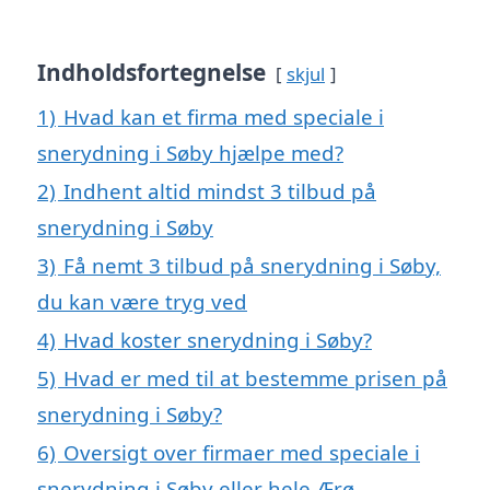
Indholdsfortegnelse
skjul
1)
Hvad kan et firma med speciale i
snerydning i Søby hjælpe med?
2)
Indhent altid mindst 3 tilbud på
snerydning i Søby
3)
Få nemt 3 tilbud på snerydning i Søby,
du kan være tryg ved
4)
Hvad koster snerydning i Søby?
5)
Hvad er med til at bestemme prisen på
snerydning i Søby?
6)
Oversigt over firmaer med speciale i
snerydning i Søby eller hele Ærø