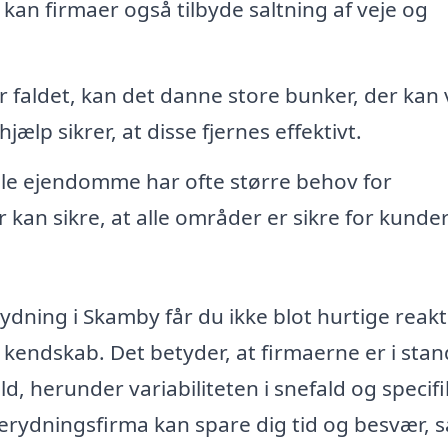
kan firmaer også tilbyde saltning af veje og
 faldet, kan det danne store bunker, der kan
ælp sikrer, at disse fjernes effektivt.
e ejendomme har ofte større behov for
 kan sikre, at alle områder er sikre for kunde
rydning i Skamby får du ikke blot hurtige reak
kendskab. Det betyder, at firmaerne er i stand
old, herunder variabiliteten i snefald og specif
nerydningsfirma kan spare dig tid og besvær, 