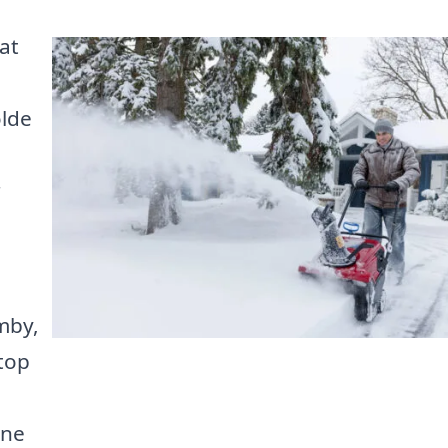
at
olde
r
mby,
etop
ine