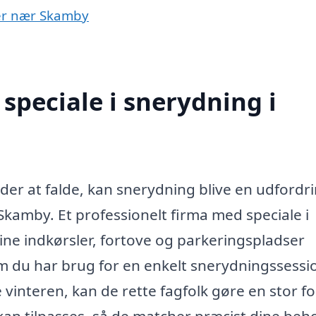
yer nær Skamby
speciale i snerydning i
der at falde, kan snerydning blive en udfordr
kamby. Et professionelt firma med speciale i
ine indkørsler, fortove og parkeringspladser
om du har brug for en enkelt snerydningssessi
 vinteren, kan de rette fagfolk gøre en stor fo
 kan tilpasses, så de matcher præcist dine beh