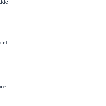
ydde
 det
mre