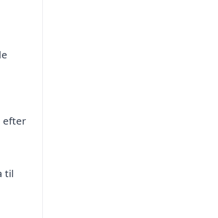
de
 efter
til