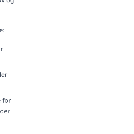
e:
or
ler
 for
åder