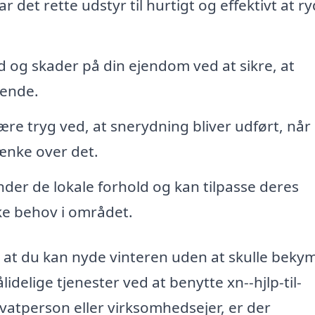
r det rette udstyr til hurtigt og effektivt at r
ld og skader på din ejendom ved at sikre, at
rende.
re tryg ved, at snerydning bliver udført, når
tænke over det.
der de lokale forhold og kan tilpasse deres
ke behov i området.
, at du kan nyde vinteren uden at skulle beky
lidelige tjenester ved at benytte xn--hjlp-til-
atperson eller virksomhedsejer, er der