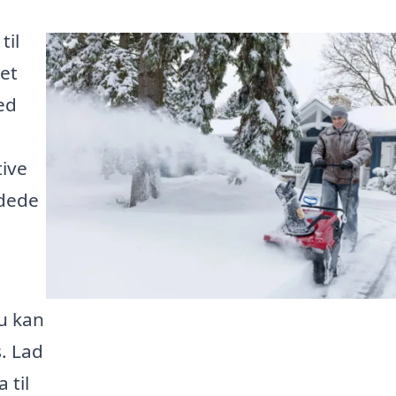
til
et
ed
tive
ddede
du kan
s. Lad
 til