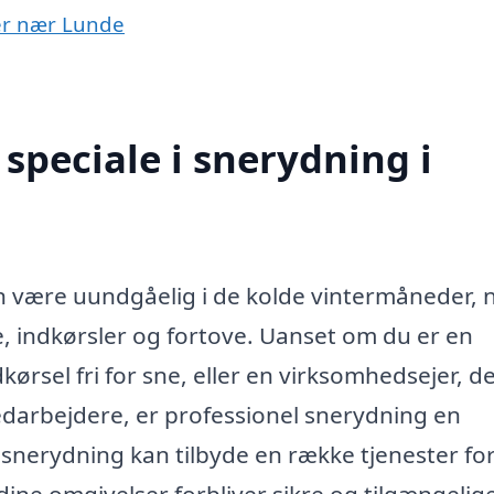
yer nær Lunde
speciale i snerydning i
an være uundgåelig i de kolde vintermåneder, 
, indkørsler og fortove. Uanset om du er en
ørsel fri for sne, eller en virksomhedsejer, de
darbejdere, er professionel snerydning en
i snerydning kan tilbyde en række tjenester for
 dine omgivelser forbliver sikre og tilgængelig