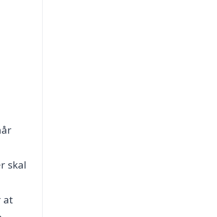
når
r skal
 at
e.