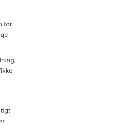
o for
age
dning,
fikke
tigt
er