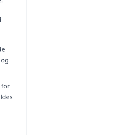
i
de
 og
 for
oldes