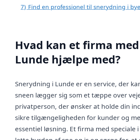
7)
Find en professionel til snerydning i b
Hvad kan et firma med 
Lunde hjælpe med?
Snerydning i Lunde er en service, der k
sneen lægger sig som et tæppe over veje
privatperson, der ønsker at holde din indk
sikre tilgængeligheden for kunder og me
essentiel løsning. Et firma med speciale 
lette byrden af sne og is og sørge for, at