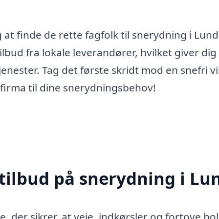
at finde de rette fagfolk til snerydning i Lund
lbud fra lokale leverandører, hvilket giver dig
nester. Tag det første skridt mod en snefri vi
e firma til dine snerydningsbehov!
 tilbud på snerydning i Lu
, der sikrer, at veje, indkørsler og fortove ho