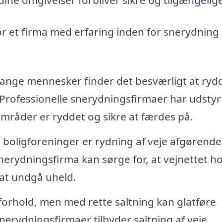
or et firma med erfaring inden for snerydning 
nge mennesker finder det besværligt at ryd
 Professionelle snerydningsfirmaer har udstyr
e områder er ryddet og sikre at færdes på.
boligforeninger er rydning af veje afgørende
snerydningsfirma kan sørge for, at vejnettet h
or at undgå uheld.
 forhold, men med rette saltning kan glatføre
nerydningsfirmaer tilbyder saltning af veje,