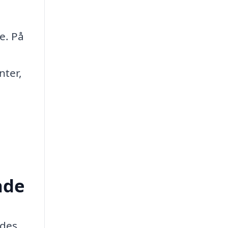
e. På
nter,
nde
ldes